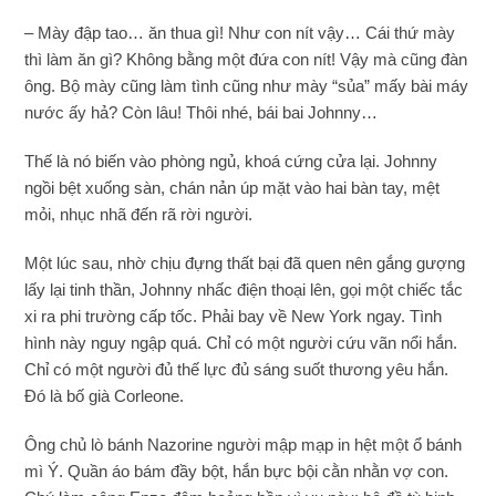
– Mày đập tao… ăn thua gì! Như con nít vậy… Cái thứ mày
thì làm ăn gì? Không bằng một đứa con nít! Vậy mà cũng đàn
ông. Bộ mày cũng làm tình cũng như mày “sủa” mấy bài máy
nước ấy hả? Còn lâu! Thôi nhé, bái bai Johnny…
Thế là nó biến vào phòng ngủ, khoá cứng cửa lại. Johnny
ngồi bệt xuống sàn, chán nản úp mặt vào hai bàn tay, mệt
mỏi, nhục nhã đến rã rời người.
Một lúc sau, nhờ chịu đựng thất bại đã quen nên gắng gượng
lấy lại tinh thần, Johnny nhấc điện thoại lên, gọi một chiếc tắc
xi ra phi trường cấp tốc. Phải bay về New York ngay. Tình
hình này nguy ngập quá. Chỉ có một người cứu vãn nổi hắn.
Chỉ có một người đủ thế lực đủ sáng suốt thương yêu hắn.
Đó là bố già Corleone.
Ông chủ lò bánh Nazorine người mập mạp in hệt một ổ bánh
mì Ý. Quần áo bám đầy bột, hắn bực bội cằn nhằn vợ con.