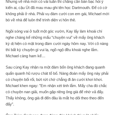
Nhưng về nhà mới có vài tuần thì chẳng cần bàn bạc hỏi ý
kiến ai, cậu Út đã mau mau ghi tên học Dartmouth. Để có cớ
không phải ở nhà. Phải vụ đám cưới con em gái, Michael mới
bò về nhà để luôn thể trình diện vị hôn thê.
Ngồi sóng vai ở tuốt một góc vườn, Kay lấy làm khoái chí
nghe chàng kể những mẩu “chuyện vui” về mấy ông khách
kỳ dị hiện có mặt trong đám cưới ngày hôm nay. Với cô nàng
thì bất kỳ chuyện gì vui lạ, ngồ ngộ đều khoái nghe lắm.
Michael càng ham kể…
Sau cùng Kay nhận ra một đám bốn ông khách đang quanh
quẩn quanh hũ rượu chát tổ bố. Nàng đoán mấy ông này phải
có chuyện bối rối, bứt rứt chớ chẳng đi ăn cưới khơi khơi.
Michael khen ngay: ”Em nhận xét tinh lắm. Mấy cha đó chắc
có chuyện nan giải, muốn gặp riêng ông già để nhờ vả đấy.
Thấy không, ông già đi đến đâu là mắt họ dõi theo theo đến
đấy”.