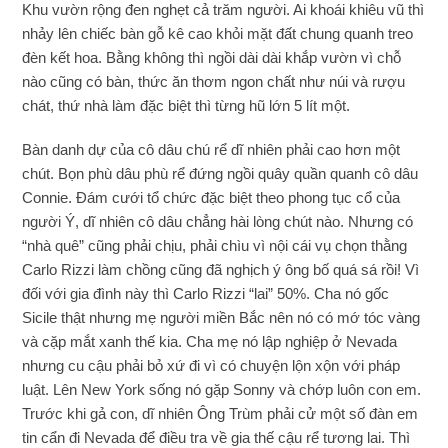
Khu vườn rộng đen nghẹt cả trăm người. Ai khoái khiêu vũ thì
nhảy lên chiếc bàn gỗ kê cao khỏi mặt đất chung quanh treo
đèn kết hoa. Bằng không thì ngồi dài dài khắp vườn vì chỗ
nào cũng có bàn, thức ăn thơm ngon chất như núi và rượu
chát, thứ nhà làm đặc biệt thì từng hũ lớn 5 lít một.
Bàn danh dự của cô dâu chú rể dĩ nhiên phải cao hơn một
chút. Bọn phù dâu phù rể đứng ngồi quây quần quanh cô dâu
Connie. Đám cưới tổ chức đặc biệt theo phong tục cổ của
người Ý, dĩ nhiên cô dâu chẳng hài lòng chút nào. Nhưng có
“nhà quê” cũng phải chịu, phải chìu vì nội cái vụ chọn thằng
Carlo Rizzi làm chồng cũng đã nghịch ý ông bố quá sá rồi! Vì
đối với gia đình này thì Carlo Rizzi “lai” 50%. Cha nó gốc
Sicile thật nhưng mẹ người miền Bắc nên nó có mớ tóc vàng
và cặp mắt xanh thế kia. Cha mẹ nó lập nghiệp ở Nevada
nhưng cu cậu phải bỏ xứ đi vì có chuyện lộn xộn với pháp
luật. Lên New York sống nó gặp Sonny và chớp luôn con em.
Trước khi gả con, dĩ nhiên Ông Trùm phải cử một số đàn em
tin cẩn đi Nevada để điều tra về gia thế cậu rể tương lai. Thì