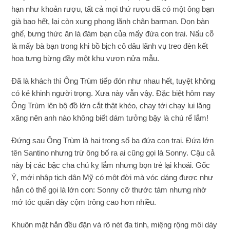
hạn như khoản rượu, tất cả mọi thứ rượu đã có một ông bạn
già bao hết, lại còn xung phong lãnh chân barman. Dọn bàn
ghế, bưng thức ăn là đám bạn của mấy đứa con trai. Nấu cỗ
là mấy bà bạn trong khi bồ bịch cô dâu lãnh vụ treo đèn kết
hoa tưng bừng đầy một khu vươn nửa mẫu.
Đã là khách thì Ông Trùm tiếp đón như nhau hết, tuyệt không
có kẻ khinh người trọng. Xưa này vẫn vậy. Đặc biệt hôm nay
Ông Trùm lên bộ đồ lớn cắt thật khéo, chạy tới chạy lui lăng
xăng nên anh nào không biết dám tưởng bậy là chú rể lắm!
Đứng sau Ông Trùm là hai trong số ba đứa con trai. Đứa lớn
tên Santino nhưng trừ ông bố ra ai cũng gọi là Sonny. Cậu cả
này bị các bậc cha chú kỵ lắm nhưng bọn trẻ lại khoái. Gốc
Ý, mới nhập tịch dân Mỹ có một đời mà vóc dáng được như
hắn có thể gọi là lớn con: Sonny cỡ thước tám nhưng nhờ
mớ tóc quăn dày cộm trông cao hơn nhiều.
Khuôn mặt hắn đều đặn và rõ nét đa tình, miệng rộng môi dày