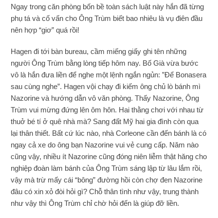
Ngay trong căn phòng bốn bề toàn sách luật này hắn đã từng
phụ tá và cố vấn cho Ông Trùm biết bao nhiêu là vụ điên đầu
nên hợp “giơ” quá rồi!
Hagen đi tới bàn bureau, cầm miếng giấy ghi tên những
người Ông Trùm bằng lòng tiếp hôm nay. Bố Già vừa bước
vô là hắn đưa liền để nghe một lệnh ngắn ngủn: ”Để Bonasera
sau cùng nghe”. Hagen vội chạy đi kiếm ông chủ lò bánh mì
Nazorine và hướng dẫn vô văn phòng. Thấy Nazorine, Ông
Trùm vui mừng đứng lên ôm hôn. Hai thằng chơi với nhau từ
thuở bé tí ở quê nhà mà? Sang đất Mỹ hai gia đình còn qua
lại thân thiết. Bất cứ lúc nào, nhà Corleone cần đến bánh là có
ngay cả xe do ông bạn Nazorine vui vẻ cung cấp. Năm nào
cũng vậy, nhiều ít Nazorine cũng đóng niên liễm thật hăng cho
nghiệp đoàn làm bánh của Ông Trùm sáng lập từ lâu lắm rồi,
vậy mà trừ mấy cái “bông” đường hồi còn chợ đen Nazorine
đâu có xin xỏ đòi hỏi gì? Chỗ thân tình như vậy, trung thành
như vậy thì Ông Trùm chỉ chờ hỏi đến là giúp đỡ liền.