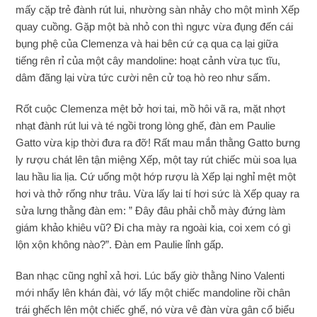
mấy cặp trẻ đành rút lui, nhường sàn nhảy cho một mình Xếp
quay cuồng. Gặp một bà nhỏ con thì ngực vừa đụng đến cái
bụng phệ của Clemenza và hai bên cứ cạ qua cạ lại giữa
tiếng rên rỉ của một cây mandoline: hoạt cảnh vừa tục tĩu,
dâm đãng lại vừa tức cười nên cử toạ hò reo như sấm.
Rốt cuộc Clemenza mệt bở hơi tai, mồ hôi vã ra, mặt nhợt
nhạt đành rút lui và té ngồi trong lòng ghế, đàn em Paulie
Gatto vừa kịp thời đưa ra đỡ! Rất mau mắn thằng Gatto bưng
ly rượu chát lên tận miệng Xếp, một tay rút chiếc mùi soa lụa
lau hầu lia lịa. Cứ uống một hớp rượu là Xếp lại nghỉ mệt một
hơi và thở rống như trâu. Vừa lấy lai tí hơi sức là Xếp quay ra
sửa lưng thằng đàn em: ” Đây đâu phải chỗ mày đứng làm
giám khảo khiêu vũ? Đi cha mày ra ngoài kia, coi xem có gì
lộn xộn không nào?”. Đàn em Paulie lỉnh gấp.
Ban nhạc cũng nghỉ xả hơi. Lúc bấy giờ thằng Nino Valenti
mới nhẩy lên khán đài, vớ lấy một chiếc mandoline rồi chân
trái ghếch lên một chiếc ghế, nó vừa vê đàn vừa gân cổ biểu