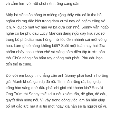
và cằm lẹm vô một chút nên trông càng dâm.
Mấy bà sồn sồn hông to miệng rộng thấy cậu cả là tha hồ
ngắm nhưng đặc biệt trong đám cưới này có ngắm cũng vô
ích. Vì dù có mặt vợ hắn và ba đứa con nhỏ, Sonny vẫn ngấp
nghé cô bé phù dâu Lucy Mancini đang ngồi đây kia, rực rỡ
trong bộ phù dâu màu hồng, mớ tóc đen nhánh cài một vòng
hoa. Làm gì cô nàng không biết? Suốt một tuần nay hai đứa
nhấm nháy nhau chán chê và sáng hôm diễn tập trước bàn
thờ Chúa nàng còn bấm tay chàng một phát. Phù dâu bạo
đến thế là cùng.
Đối với em Lucy thì chẳng cần anh Sonny phải hách như ông
già. Mạnh khoẻ, gan dạ đủ rồi. Tính hắn rộng rãi, bụng dạ
cũng hào sảng chớ đâu phải chỉ giỏi cái khoản kia? So với
Ông Trùm thì Sonny thiếu đứt nết khiêm tốn, dễ giận, dễ cáu,
quyết định nông nổi. Vì vậy trong công việc làm ăn hắn giúp
bố rất đắc lực mà ít ai tin một ngày kia hắn sẽ là người kế vị.