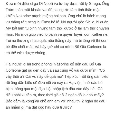
Đưa mời điếu xì gà Di Nobili và tự tay đưa một ly Strega, Ông
Trùm thân mật khoác vai để hai người tâm tình thân mật,
khiến Nazorine mạnh miệng hỏi han. Ông chủ lò bánh mang
vụ thằng rể tương lai Enzo kể lể. Nó người gốc Sicile, bị quân
Mỹ bắt làm tù binh nhưng tạm thời được ở lại làm thợ chuyên
môn. Nó mới giúp việc lò bánh và quyến luyến con Katherine.
Tụi nó thương nhau quá, nếu thằng này mà bị tống về thì con
bé đến chết mất. Và bây giờ chỉ có mình Bố Già Corleone là
có thể cứu được chúng.
Hai người đi lại trong phòng, Nazorine kể đến đâu Bố Già
Corleone gật gù đến đấy và sau cùng vỗ vai cười mỉm: ”Có
vậy thôi ư? Cái vụ này dễ quá mà” Tiếp xúc một ông dân biểu
rồi ông dân biểu sẽ đưa nội vụ này ra Hạ viện, nhờ các bồ
bịch thông qua một đạo luật nhập tịch đâu vào đấy hết. Có
điều phải xì tiền ra, theo thời giá cỡ 2 ngàn đô la chớ mấy?
Bảo đảm là xong và chỗ anh em với nhau thì 2 ngàn đô đâu
ăn nhằm gì mà đặt cọc hay đưa trước?