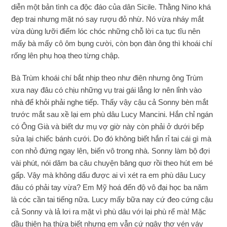
diễn một bản tình ca độc đáo của dân Sicile. Thằng Nino khá
đẹp trai nhưng mặt nó say rượu đỏ nhừ. Nó vừa nháy mắt
vừa dùng lưỡi điểm lóc chóc những chỗ lời ca tục tĩu nên
mấy bà mấy cô ôm bụng cười, còn bọn đàn ông thì khoái chí
rống lên phụ hoạ theo từng chập.
Bà Trùm khoái chí bắt nhịp theo như điên nhưng ông Trùm
xưa nay đâu có chịu những vụ trai gái lẳng lơ nên lỉnh vào
nhà để khỏi phải nghe tiếp. Thấy vậy cậu cả Sonny bèn mắt
trước mắt sau xề lại em phù dâu Lucy Mancini. Hắn chỉ ngán
có Ông Già và biết dư mụ vợ giờ này còn phải ở dưới bếp
sửa lại chiếc bánh cưới. Do đó không biết hắn rỉ tai cái gì mà
con nhỏ đứng ngay lên, biến vô trong nhà. Sonny làm bộ đợi
vài phút, nói dăm ba câu chuyện bâng quơ rồi theo hút em bé
gấp. Vậy mà không dấu được ai vì xét ra em phù dâu Lucy
đâu có phải tay vừa? Em Mỹ hoá đến độ vô đại học ba năm
là cóc cần tai tiếng nữa. Lucy mấy bữa nay cứ đeo cứng cậu
cả Sonny và lả lơi ra mặt vì phù dâu với lại phù rể mà! Mặc
dầu thiên hạ thừa biết nhưng em vẫn cứ ngây thơ vén váy