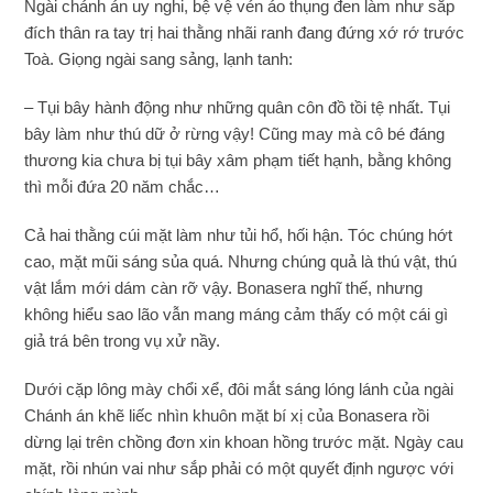
Ngài chánh án uy nghi, bệ vệ vén áo thụng đen làm như sắp
đích thân ra tay trị hai thằng nhãi ranh đang đứng xớ rớ trước
Toà. Giọng ngài sang sảng, lạnh tanh:
– Tụi bây hành động như những quân côn đồ tồi tệ nhất. Tụi
bây làm như thú dữ ở rừng vậy! Cũng may mà cô bé đáng
thương kia chưa bị tụi bây xâm phạm tiết hạnh, bằng không
thì mỗi đứa 20 năm chắc…
Cả hai thằng cúi mặt làm như tủi hổ, hối hận. Tóc chúng hớt
cao, mặt mũi sáng sủa quá. Nhưng chúng quả là thú vật, thú
vật lắm mới dám càn rỡ vậy. Bonasera nghĩ thế, nhưng
không hiểu sao lão vẫn mang máng cảm thấy có một cái gì
giả trá bên trong vụ xử nầy.
Dưới cặp lông mày chổi xể, đôi mắt sáng lóng lánh của ngài
Chánh án khẽ liếc nhìn khuôn mặt bí xị của Bonasera rồi
dừng lại trên chồng đơn xin khoan hồng trước mặt. Ngày cau
mặt, rồi nhún vai như sắp phải có một quyết định ngược với