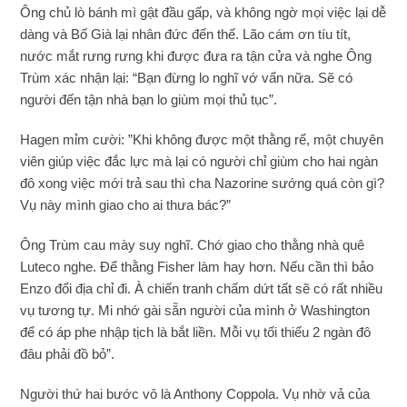
Ông chủ lò bánh mì gật đầu gấp, và không ngờ mọi việc lại dễ
dàng và Bố Già lại nhân đức đến thế. Lão cám ơn tíu tít,
nước mắt rưng rưng khi được đưa ra tận cửa và nghe Ông
Trùm xác nhận lại: “Bạn đừng lo nghĩ vớ vẩn nữa. Sẽ có
người đến tận nhà bạn lo giùm mọi thủ tục”.
Hagen mỉm cười: ”Khi không được một thằng rể, một chuyên
viên giúp việc đắc lực mà lại có người chỉ giùm cho hai ngàn
đô xong việc mới trả sau thì cha Nazorine sướng quá còn gì?
Vụ này mình giao cho ai thưa bác?”
Ông Trùm cau mày suy nghĩ. Chớ giao cho thằng nhà quê
Luteco nghe. Để thằng Fisher làm hay hơn. Nếu cần thì bảo
Enzo đổi địa chỉ đi. À chiến tranh chấm dứt tất sẽ có rất nhiều
vụ tương tự. Mi nhớ gài sẵn người của mình ở Washington
để có áp phe nhập tịch là bắt liền. Mỗi vụ tối thiểu 2 ngàn đô
đâu phải đồ bỏ”.
Người thứ hai bước vô là Anthony Coppola. Vụ nhờ vả của