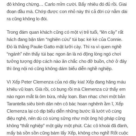
đô không chừng… Carlo mỉm cười. Bấy nhiêu đó đủ rồi. Giai
đoạn đầu mà. Chớp được con nhỏ này thì cả đời cứ nằm dài
ra cũng không lo đói.
Trong đám quan khách cũng có một vị trẻ tuổi, “lên cây” rất
hách đang bận tâm “nghiên cứu” túi bạc kè kè của Connie.
Đó là thằng Paulie Gatto mặt lưỡi cày. Thì ra vì quen nghề
“ngánh” nên thấy túi bạc ngon ăn là nó động lòng ngó chơi
tưởng tượng đớp cách nào ăn chắc cho đỡ buồn, chớ ở đây
thì ông nội nó cũng không dám biểu diễn nghề nghiệp.
Vì Xếp Peter Clemenza của nó đây kia! Xếp đang hăng máu
khiêu vũ loạn. Già rồi, có bụng rồi mà Clemenza cứ thấy em
nào ngon mắt là ôm bừa, nhảy loạn. Ban nhạc chơi một bản
Tarantella siêu bình dân nên cô bác hoan nghênh ầm ĩ, Xếp
Clemenza lại có dịp biểu diễn những bước lả lướt vô cùng
điệu nghệ, nên dù có sừng sững như một ông hộ pháp cũng
không “thất nghiệp” một giây một phút. Các cô khoái đã đành,
mấy bà sồn sồn cũng bám lấy Xếp, không cho nghỉ! Rốt cuộc