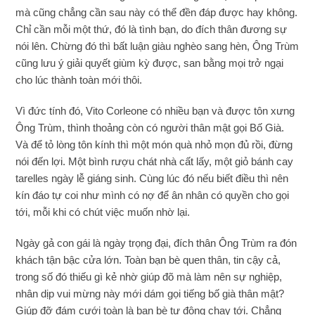
mà cũng chẳng cần sau này có thể đền đáp được hay không.
Chỉ cần mỗi một thứ, đó là tình bạn, do đích thân đương sự
nói lên. Chừng đó thì bất luận giàu nghèo sang hèn, Ông Trùm
cũng lưu ý giải quyết giùm kỳ được, san bằng mọi trở ngại
cho lúc thành toàn mới thôi.
Vì đức tính đó, Vito Corleone có nhiều bạn và được tôn xưng
Ông Trùm, thình thoảng còn có người thân mật gọi Bố Già.
Và để tỏ lòng tôn kính thì một món quà nhỏ mọn đủ rồi, đừng
nói đến lợi. Một bình rượu chát nhà cất lấy, một giỏ bánh cay
tarelles ngày lễ giáng sinh. Cùng lúc đó nếu biết điều thì nên
kín đáo tự coi như mình có nợ để ân nhân có quyền cho gọi
tới, mỗi khi có chút việc muốn nhờ lại.
Ngày gả con gái là ngày trọng đại, đích thân Ông Trùm ra đón
khách tận bậc cửa lớn. Toàn bạn bè quen thân, tin cậy cả,
trong số đó thiếu gì kẻ nhờ giúp đõ mà làm nên sự nghiệp,
nhân dịp vui mừng này mới dám gọi tiếng bố già thân mật?
Giúp đỡ đám cưới toàn là bạn bè tự động chạy tới. Chẳng