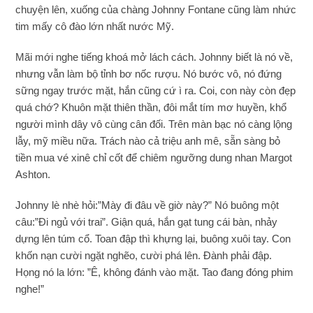
chuyện lên, xuống của chàng Johnny Fontane cũng làm nhức
tim mấy cô đào lớn nhất nước Mỹ.
Mãi mới nghe tiếng khoá mở lách cách. Johnny biết là nó về,
nhưng vẫn làm bộ tỉnh bơ nốc rượu. Nó bước vô, nó đứng
sững ngay trước mặt, hắn cũng cứ ì ra. Coi, con này còn đẹp
quá chớ? Khuôn mặt thiên thần, đôi mắt tím mơ huyền, khổ
người mình dây vô cùng cân đối. Trên màn bạc nó càng lộng
lẫy, mỹ miều nữa. Trách nào cả triệu anh mê, sẵn sàng bỏ
tiền mua vé xinê chỉ cốt để chiêm ngưỡng dung nhan Margot
Ashton.
Johnny lè nhè hỏi:”Mày đi đâu về giờ này?” Nó buông một
câu:”Đi ngủ với trai”. Giận quá, hắn gạt tung cái bàn, nhảy
dựng lên túm cổ. Toan đập thì khựng lại, buông xuôi tay. Con
khốn nạn cười ngặt nghẽo, cười phá lên. Đành phải đập.
Họng nó la lớn: ”Ê, không đánh vào mặt. Tao đang đóng phim
nghe!”