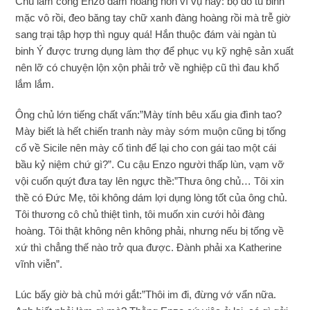
Chú làm công Enzo đâm hoảng hồn vì vụ này: bộ đồ tù binh
mặc vô rồi, đeo băng tay chữ xanh đàng hoàng rồi mà trễ giờ
sang trại tập hợp thì nguy quá! Hắn thuộc đám vài ngàn tù
binh Ý được trưng dụng làm thợ để phục vụ kỹ nghệ sản xuất
nên lỡ có chuyện lộn xộn phải trở về nghiệp cũ thì đau khổ
lắm lắm.
Ông chủ lớn tiếng chất vấn:”Mày tính bêu xấu gia đình tao?
Mày biết là hết chiến tranh này mày sớm muộn cũng bị tống
cổ về Sicile nên mày cố tình để lại cho con gái tao một cái
bầu kỷ niệm chứ gì?”. Cu cậu Enzo người thấp lùn, vạm vỡ
vội cuốn quýt đưa tay lên ngực thề:”Thưa ông chủ… Tôi xin
thề có Đức Mẹ, tôi không dám lợi dụng lòng tốt của ông chủ.
Tôi thương cô chủ thiệt tình, tôi muốn xin cưới hỏi đàng
hoàng. Tôi thật không nên không phải, nhưng nếu bị tống về
xứ thì chẳng thế nào trở qua được. Đành phải xa Katherine
vĩnh viễn”.
Lúc bấy giờ bà chủ mới gắt:”Thôi im đi, đừng vớ vẩn nữa.