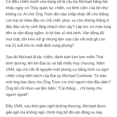
Có điều chiến tranh vừa bùng nổ là cậu ba Michael hăng hái
nhảy ngay vô Thủy quân lục chiến, coi lệnh cấm của bố như
không có. Ai chớ Ông Trùm đời nào chấp nhận để cho thằng
con trai út nhào đầu vô chỗ chết, phục vụ cho những thằng ở
đâu đâu và hy sinh lãng nhách như vậy? Lập tức có màn tung
tiền ra vận động ngầm, lo lót bác sĩ nhà binh. Vận động đủ
mọi mặt, tốn kém kể gì nhưng làm sao cản nổi một gã con
trai 21 tuổi khi nó nhất định xung phong?
Sau đó Michael đi tác chiến, đánh trận tùm lum miền Thái
bình dương, lên lon Đại úy và bắt nhiều huy chương. Năm
1944, tạp chí Life đi nguyên một phóng sự bằng hình ca ngợi
chiến công hiển hách của Đại úy Michael Corleone. Tờ báo
một ông bạn đưa cho Ông Trùm coi chứ người nhà đâu dám?
Ông bố chỉ nhún vai lẩm bẩm: ”Cái thằng… chỉ hùng cho
người ngoài!”
Đầu 1945, sau thời gian nghỉ dưỡng thương, Michael được
giải ngũ mà không ngờ chính ông bố đã vận động vụ này.