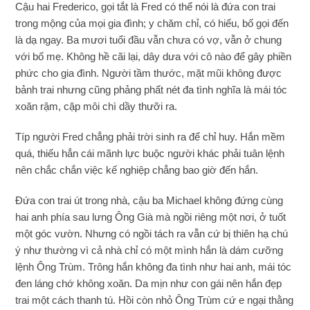
Cậu hai Frederico, gọi tắt là Fred có thể nói là đứa con trai
trong mộng của mọi gia đình; y chăm chỉ, có hiếu, bố gọi đến
là dạ ngay. Ba mươi tuổi đầu vẫn chưa có vợ, vẫn ở chung
với bố mẹ. Không hề cãi lại, dây dưa với cô nào để gây phiền
phức cho gia đình. Người tầm thước, mặt mũi không được
bảnh trai nhưng cũng phảng phất nét đa tình nghĩa là mái tóc
xoăn rậm, cặp môi chì dầy thưỡi ra.
Típ người Fred chẳng phải trời sinh ra để chỉ huy. Hắn mềm
quá, thiếu hẳn cái mãnh lực buộc người khác phải tuân lệnh
nên chắc chắn việc kế nghiệp chẳng bao giờ đến hắn.
Đứa con trai út trong nhà, cậu ba Michael không đứng cùng
hai anh phía sau lưng Ông Già mà ngồi riêng một nơi, ở tuốt
một góc vườn. Nhưng có ngồi tách ra vẫn cứ bị thiên hạ chú
ý như thường vì cả nhà chỉ có một mình hắn là dám cưỡng
lệnh Ông Trùm. Trông hắn không đa tình như hai anh, mái tóc
đen láng chớ không xoăn. Da mịn như con gái nên hắn đẹp
trai một cách thanh tú. Hồi còn nhỏ Ông Trùm cứ e ngại thằng