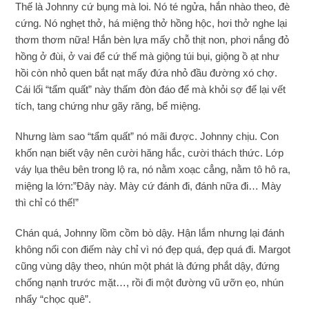
Thế là Johnny cứ bụng mà loi. Nó té ngửa, hắn nhào theo, đè
cứng. Nó nghẹt thở, há miệng thở hồng hộc, hơi thở nghe lại
thơm thơm nữa! Hắn bèn lựa mấy chỗ thịt non, phơi nắng đỏ
hồng ở đùi, ở vai để cứ thế mà giộng túi bụi, giộng ồ ạt như
hồi còn nhỏ quen bắt nạt mấy đứa nhỏ đầu đường xó chợ.
Cái lối “tẩm quất” này thấm đòn đáo để mà khỏi sợ để lại vết
tích, tang chứng như gãy răng, bể miệng.
Nhưng làm sao “tẩm quất” nó mãi được. Johnny chịu. Con
khốn nạn biết vậy nên cười hăng hắc, cười thách thức. Lớp
váy lụa thêu bên trong lộ ra, nó nằm xoạc cẳng, nằm tô hô ra,
miệng la lớn:”Đây này. Mày cứ đánh đi, đánh nữa đi… Mày
thì chỉ có thế!”
Chán quá, Johnny lồm cồm bò dậy. Hận lắm nhưng lại đánh
không nổi con điếm này chỉ vì nó đẹp quá, đẹp quá đi. Margot
cũng vùng dậy theo, nhún một phát là đứng phắt dậy, đứng
chống nạnh trước mặt…, rồi đi một đường vũ ưỡn ẹo, nhún
nhẩy “chọc quê”.