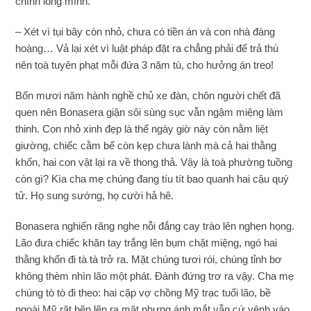
chính lòng mình.
– Xét vì tụi bây còn nhỏ, chưa có tiền án và con nhà đàng
hoàng… Vả lại xét vì luật pháp đặt ra chẳng phải để trả thù
nên toà tuyên phạt mỗi đứa 3 năm tù, cho hưởng án treo!
Bốn mươi năm hành nghề chủ xe đàn, chôn người chết đã
quen nên Bonasera giận sôi sùng sục vẫn ngậm miệng làm
thinh. Con nhỏ xinh đẹp là thế ngày giờ này còn nằm liệt
giường, chiếc cằm bể còn kẹp chưa lành mà cả hai thằng
khốn, hai con vật lại ra về thong thả. Vậy là toà phường tuồng
còn gì? Kìa cha mẹ chúng đang tíu tít bao quanh hai cậu quý
tử. Họ sung sướng, họ cười hả hê.
Bonasera nghiến răng nghe nỗi đắng cay trào lên nghẹn họng.
Lão đưa chiếc khăn tay trắng lên bụm chặt miệng, ngó hai
thằng khốn đi tà tà trở ra. Mặt chúng tươi rói, chúng tỉnh bơ
không thèm nhìn lão một phát. Đành đứng trơ ra vậy. Cha mẹ
chúng tò tò đi theo: hai cặp vợ chồng Mỹ trạc tuổi lão, bề
ngoài Mỹ rặt bẽn lẽn ra mặt nhưng ánh mắt vẫn cứ vênh váo