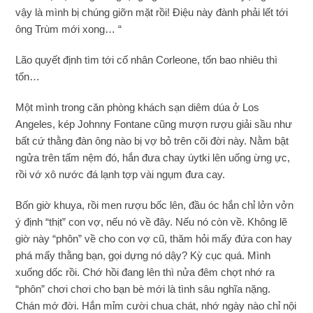
vậy là mình bị chúng giỡn mặt rồi! Điệu này đành phải lết tới
ông Trùm mới xong… “
Lão quyết định tìm tới cố nhân Corleone, tốn bao nhiêu thì
tốn…
Một mình trong căn phòng khách sạn diêm dúa ở Los
Angeles, kép Johnny Fontane cũng mượn rượu giải sầu như
bất cứ thằng đàn ông nào bị vợ bỏ trên cõi đời này. Nằm bật
ngửa trên tấm nệm đó, hắn đưa chay úytki lên uống ừng ực,
rồi vớ xô nước đá lạnh tợp vài ngụm đưa cay.
Bốn giờ khuya, rồi men rượu bốc lên, đầu óc hắn chỉ lởn vởn
ý định “thịt” con vợ, nếu nó về đây. Nếu nó còn về. Không lẽ
giờ này “phôn” về cho con vợ cũ, thăm hỏi mấy đứa con hay
phá mấy thằng bạn, gọi dựng nó dậy? Kỳ cục quá. Mình
xuống dốc rồi. Chớ hồi đang lên thì nửa đêm chợt nhớ ra
“phôn” chơi chơi cho bạn bè mới là tình sâu nghĩa nặng.
Chán mớ đời. Hắn mỉm cười chua chát, nhớ ngày nào chỉ nội