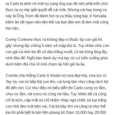
ra Carlo bị dính vô một vụ súng ống sao đó nên phải trốn chứ
thực ra vụ này giải quyết dễ cái một. Nhưng cái hay trong vụ
này là Ông Trùm đã đánh hơi ra vụ thầu sòng bạc ở Nevada
kiếm ăn rất ngon nên tiện thể sai bọn đàn em đi làm một công
hai việc.
Conny Corleone thực ra không đẹp vì thuộc típ con gái thì
gầy nhưng lấy chồng ít năm sẽ mập thù lù. Tuy nhiên nhờ còn
con gái và nhờ bộ đồ cô dâu trắng muốt, cô bé trông lộng lẫy,
xinh đáo để. Ngồi bàn danh dự mà tay nó cứ luồn xuống phía
dưới bấm đùi chú rể môi chúm lại hôn gió lia lịa.
Connie chịu thằng Carlo ở khoản nó vừa đẹp trai, vừa lực sĩ.
Tay nó, vai nó bắp thịt vun lên, cái lưng làm như căng rách bộ
đồ đến nơi. Cứ như điệu nó biểu diễn thì Carlo cưng vợ lắm,
chìu vợ lắm, rót rượu nó cũng rót hầu. Tuy nhiên tất cả cũng
chỉ là kịch, cặp mắt nó chỉ nhấm nháy ngó chiếc túi lụa trắng
con nhỏ đeo một bên vai. Cái túi bây lớn và căng ra như thế
kia thì phải biết là bộn tiền phong bì! Dám 10.000 hay 20.000