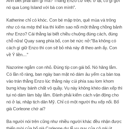
Anh biết phải làm gì mà? Thằng Enzo cứ việc ở lại, có gì gởi
nó qua Long Island với bà con mình”.
Katherine chỉ có khóc. Con bé mập tròn, quê mùa và trông
như có ria mép thế kia thì kiếm sao nổi một thằng chồng bảnh
như Enzo? Cái thằng lại biết chiều chuộng đúng cách, đúng
chỗ nữa! Quay sang phía bố, con bé nức nở:”Ba không có
cách gì giữ Enzo thì con sẽ bỏ nhà này đi theo anh ấy. Con
về Ý liền…”
Nazorine ngắm con nhỏ. Đúng típ con gái bố. Nó hăng lắm.
Có lần rõ ràng, ban ngày ban mặt nó dám âu yếm cạ bàn toạ
vào trán thằng Enzo lúc thằng này cúi phía sau lom khom
bưng khay bánh chất vô quầy. Vụ này không khéo dàn xếp thì
tụi nó dám làm bậy lắm. Đành phải kiếm cách vận động cho
nó ở lại, nhập tịch dân Mỹ. Chỉ có một người thu xếp nổi. Bố
già Corleone chớ ai?
Ba người nói trên cũng như nhiều người khác đều nhận được
thiếp mời của bố già Corleone dự lễ vu quy của cô gái út