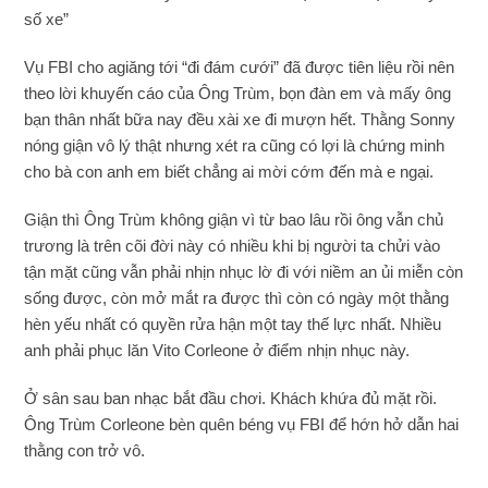
số xe”
Vụ FBI cho agiăng tới “đi đám cưới” đã được tiên liệu rồi nên
theo lời khuyến cáo của Ông Trùm, bọn đàn em và mấy ông
bạn thân nhất bữa nay đều xài xe đi mượn hết. Thằng Sonny
nóng giận vô lý thật nhưng xét ra cũng có lợi là chứng minh
cho bà con anh em biết chẳng ai mời cớm đến mà e ngại.
Giận thì Ông Trùm không giận vì từ bao lâu rồi ông vẫn chủ
trương là trên cõi đời này có nhiều khi bị người ta chửi vào
tận mặt cũng vẫn phải nhịn nhục lờ đi với niềm an ủi miễn còn
sống được, còn mở mắt ra được thì còn có ngày một thằng
hèn yếu nhất có quyền rửa hận một tay thế lực nhất. Nhiều
anh phải phục lăn Vito Corleone ở điểm nhịn nhục này.
Ở sân sau ban nhạc bắt đầu chơi. Khách khứa đủ mặt rồi.
Ông Trùm Corleone bèn quên béng vụ FBI để hớn hở dẫn hai
thằng con trở vô.