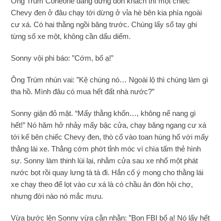
Ông Trùm Corleone đang đứng đón khách thì một chiếc
Chevy đen ở đâu chạy tới dừng ở vỉa hè bên kia phía ngoài
cư xá. Có hai thằng ngồi băng trước. Chúng lấy sổ tay ghi
từng số xe một, không cần dấu diếm.
Sonny vội phi báo: ”Cớm, bố ạ!”
Ông Trùm nhún vai: ”Kệ chúng nó… Ngoài lộ thì chúng làm gì
tha hồ. Mình đâu có mua hết đất nhà nước?”
Sonny giận đỏ mặt. “Mấy thằng khốn…, không nể nang gì
hết!” Nó hăm hở nhảy mấy bậc cửa, chạy băng ngang cư xá
tới kế bên chiếc Chevy đen, thò cổ vào toan hùng hổ với mấy
thằng lái xe. Thằng cớm phớt tỉnh móc ví chìa tấm thẻ hình
sự. Sonny làm thinh lùi lại, nhằm cửa sau xe nhổ một phát
nước bọt rồi quay lưng tà tà đi. Hắn cố ý mong cho thằng lái
xe chạy theo để lọt vào cư xá là có chầu ăn đòn hội chợ,
nhưng đời nào nó mắc mưu.
Vừa bước lên Sonny vừa cằn nhằn: ”Bọn FBI bố ạ! Nó lấy hết