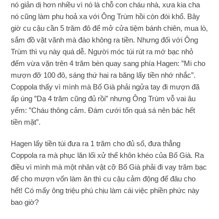
nó giản dị hơn nhiều vì nó là chỗ con cháu nhà, xưa kia cha
nó cũng làm phu hoả xa với Ông Trùm hồi còn đói khổ. Bây
giờ cu cậu cần 5 trăm đô để mở cửa tiệm bánh chiên, mua lò,
sắm đồ vặt vãnh mà đào không ra tiền. Nhưng đối với Ông
Trùm thì vụ này quá dễ. Người móc túi rút ra mớ bạc nhỏ
đếm vừa vặn trên 4 trăm bèn quay sang phía Hagen: ”Mi cho
mượn đỡ 100 đô, sáng thứ hai ra băng lấy tiền nhớ nhắc”.
Coppola thấy vì mình mà Bố Già phải ngửa tay đi mượn đã
ấp úng ”Dạ 4 trăm cũng đủ rồi” nhưng Ông Trùm vỗ vai âu
yếm: ”Cháu thông cảm. Đám cưới tốn quá sá nên bác hết
tiền mặt”.
Hagen lấy tiền túi đưa ra 1 trăm cho đủ số, đưa thẳng
Coppola ra mà phục lăn lối xử thế khôn khéo của Bố Già. Ra
điều vì mình mà một nhân vật cỡ Bố Già phải đi vay trăm bạc
để cho mượn vốn làm ăn thì cu cậu cảm động để đâu cho
hết! Có mấy ông triệu phú chịu làm cái việc phiền phức này
bao giờ?