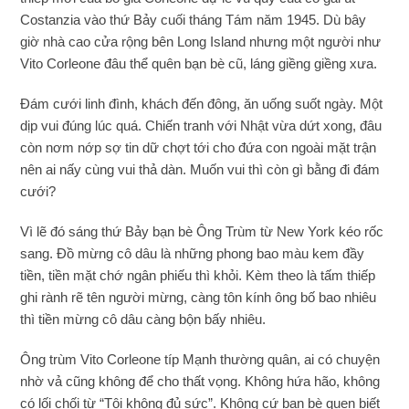
Costanzia vào thứ Bảy cuối tháng Tám năm 1945. Dù bây
giờ nhà cao cửa rộng bên Long Island nhưng một người như
Vito Corleone đâu thể quên bạn bè cũ, láng giềng giềng xưa.
Đám cưới linh đình, khách đến đông, ăn uống suốt ngày. Một
dịp vui đúng lúc quá. Chiến tranh với Nhật vừa dứt xong, đâu
còn nơm nớp sợ tin dữ chợt tới cho đứa con ngoài mặt trận
nên ai nấy cùng vui thả dàn. Muốn vui thì còn gì bằng đi đám
cưới?
Vì lẽ đó sáng thứ Bảy bạn bè Ông Trùm từ New York kéo rốc
sang. Đồ mừng cô dâu là những phong bao màu kem đầy
tiền, tiền mặt chớ ngân phiếu thì khỏi. Kèm theo là tấm thiếp
ghi rành rẽ tên người mừng, càng tôn kính ông bố bao nhiêu
thì tiền mừng cô dâu càng bộn bấy nhiêu.
Ông trùm Vito Corleone típ Mạnh thường quân, ai có chuyện
nhờ vả cũng không để cho thất vọng. Không hứa hão, không
có lối chối từ “Tôi không đủ sức”. Không cứ bạn bè quen biết