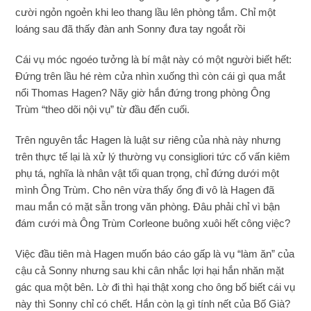
cười ngỏn ngoẻn khi leo thang lầu lên phòng tắm. Chỉ một
loáng sau đã thấy đàn anh Sonny đưa tay ngoắt rồi
Cái vụ móc ngoéo tưởng là bí mật này có một người biết hết:
Đứng trên lầu hé rèm cửa nhìn xuống thì còn cái gì qua mắt
nổi Thomas Hagen? Nãy giờ hắn đứng trong phòng Ông
Trùm “theo dõi nội vụ” từ đầu đến cuối.
Trên nguyên tắc Hagen là luật sư riêng của nhà này nhưng
trên thực tế lại là xử lý thường vụ consigliori tức cố vấn kiêm
phụ tá, nghĩa là nhân vật tối quan trọng, chỉ đứng dưới một
mình Ông Trùm. Cho nên vừa thấy ổng đi vô là Hagen đã
mau mắn có mặt sẵn trong văn phòng. Đâu phải chỉ vì bận
đám cưới mà Ông Trùm Corleone buông xuôi hết công việc?
Việc đầu tiên mà Hagen muốn báo cáo gấp là vụ “làm ăn” của
cậu cả Sonny nhưng sau khi cân nhắc lợi hại hắn nhăn mặt
gác qua một bên. Lờ đi thì hại thật xong cho ông bố biết cái vụ
này thì Sonny chỉ có chết. Hắn còn lạ gì tính nết của Bố Già?