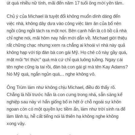
út quá nhiều nữ tính, mãi đến năm 17 tuổi ông mới yên tâm.
Chủ ý của Michael là tuyệt đối không muốn dính dáng đến
việc nhà, không dây dưa vào công việc làm ăn của bố nên
ngồi cũng ngồi tách ra một nơi. Bên cạnh hắn là cô bồ cả nhà
chỉ nghe nói, mãi hôm nay hắn mới dẫn về. Michael giới thiệu
rất chững chạc nhưng xem ra chẳng ai khoái vì nhà này quả
không hạp với típ đàn bà con gái Mỹ. Họ chê cô này gầy quá,
mặt mũi “trí thức” quá mà cứ chỉ quá luông tuồng. Ngay cái
tên nghe cũng lạ tai rồi, đàn bà con gái gì mà tên Kay Adams?
Nó Mỹ quá, ngắn ngủn quá… nghe không vô.
Ông Trùm làm như không chịu Michael, điều đó thấy rõ.
Chẳng là hồi trước hắn là con cưng trong nhà, sẵn sàng kế
nghiệp sau này vì hắn giống bố in hệt ở chỗ ngoài sự khôn
ngoan còn có một quyền lực tiềm ẩn, làm như trời sinh ra để
làm lãnh tụ, hễ cất tiếng nói là thiên hạ không nghe không
xong vậy.