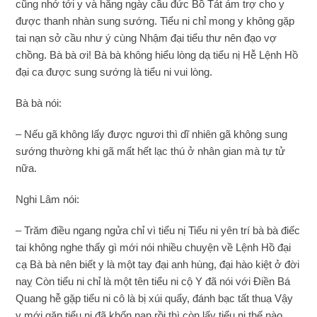
cũng nhớ tới y và hằng ngày cầu đức Bồ Tát ám trợ cho y
được thanh nhàn sung sướng. Tiểu ni chỉ mong y không gặp
tai nạn sở cầu như ý cùng Nhậm đại tiểu thư nên đạo vợ
chồng. Bà bà ơi! Bà bà không hiểu lòng dạ tiểu nị Hễ Lệnh Hồ
đại ca được sung sướng là tiểu ni vui lòng.
Bà bà nói:
– Nếu gã không lấy được ngươi thì dĩ nhiên gã không sung
sướng thường khi gã mất hết lạc thú ở nhân gian mà tự tử
nữa.
Nghi Lâm nói:
– Trăm điều ngang ngửa chỉ vì tiểu nị Tiểu ni yên trí bà bà điếc
tai không nghe thấy gì mới nói nhiều chuyện về Lệnh Hồ đại
cạ Bà bà nên biết y là một tay đại anh hùng, đại hào kiệt ở đời
naỵ Còn tiểu ni chỉ là một tên tiểu ni cộ Y đã nói với Điền Bá
Quang hễ gặp tiểu ni cô là bị xúi quẩy, đánh bạc tất thuạ Vậy
y mới gặp tiểu ni đã khốn nạn rồi thì còn lấy tiểu ni thế nào