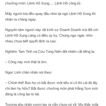
chưởng môn. Lệnh Hồ Xung…. Lệnh Hồ công tử.
Mấy người kia đều quay đầu nhìn lại ngó Lệnh Hồ Xung thì
nhận ra chàng ngay.
Nguyên tám người này rất kính sợ Doanh Doanh mà đối với
Lệnh Hồ Xung càng có điều úy kỵ. Chúng ngơ ngác nhìn
nhau chưa biết quyết định ra sao.
Nghiêm Tam Tinh và Cừu Tùng Niên đột nhiên cất tiếng la:
– Công này mới thật là lớn.
Ngọc Linh chân nhân nói theo:
– Chính thế! Bọn họ có bắt được một tiểu ni cô thì cái đó lấy
chi làm hy hữu? Bắt được chưởng môn phái Hằng Sơn mới
đáng là công lao to tát.
Trương phu nhân vươn tay ra vẫn chưa rụt về. Mụ thấy mấy