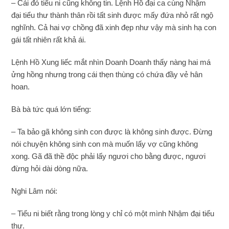
– Cái đó tiểu ni cũng không tin. Lệnh Hồ đại ca cùng Nhậm
đại tiểu thư thành thân rồi tất sinh được mấy đứa nhỏ rất ngộ
nghĩnh. Cả hai vợ chồng đã xinh đẹp như vậy mà sinh hạ con
gái tất nhiên rất khả ái.
Lệnh Hồ Xung liếc mắt nhìn Doanh Doanh thấy nàng hai má
ửng hồng nhưng trong cái thẹn thùng có chứa đầy vẻ hân
hoan.
Bà bà tức quá lớn tiếng:
– Ta bảo gã không sinh con được là không sinh được. Đừng
nói chuyện không sinh con mà muốn lấy vợ cũng không
xong. Gã đã thề độc phải lấy ngươi cho bằng được, ngươi
đừng hỏi dài dòng nữa.
Nghi Lâm nói:
– Tiểu ni biết rằng trong lòng y chỉ có một mình Nhậm đại tiểu
thư.