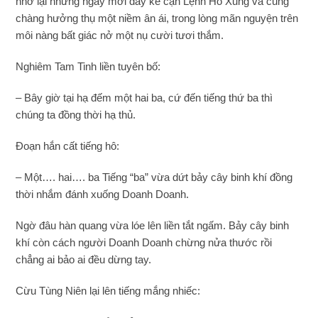
nhớ lại những ngày mới đây kề cận Lệnh Hồ Xung và cùng
chàng hưởng thụ một niềm ân ái, trong lòng mãn nguyện trên
môi nàng bất giác nở một nụ cười tươi thắm.
Nghiêm Tam Tinh liền tuyên bố:
– Bây giờ tại hạ đếm một hai ba, cứ đến tiếng thứ ba thì
chúng ta đồng thời hạ thủ.
Đoạn hắn cất tiếng hô:
– Một…. hai…. ba Tiếng “ba” vừa dứt bảy cây binh khí đồng
thời nhắm đánh xuống Doanh Doanh.
Ngờ đâu hàn quang vừa lóe lên liền tắt ngấm. Bảy cây binh
khí còn cách người Doanh Doanh chừng nửa thước rồi
chẳng ai bảo ai đều dừng tay.
Cừu Tùng Niên lại lên tiếng mắng nhiếc: