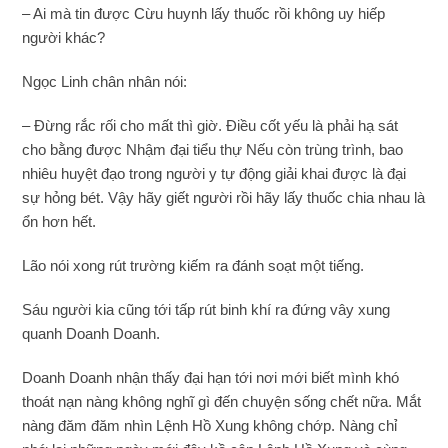
– Ai mà tin được Cừu huynh lấy thuốc rồi không uy hiếp
người khác?
Ngọc Linh chân nhân nói:
– Đừng rắc rối cho mất thì giờ. Điều cốt yếu là phải hạ sát
cho bằng được Nhậm đại tiểu thự Nếu còn trùng trình, bao
nhiêu huyệt đạo trong người y tự động giải khai được là đại
sự hỏng bét. Vậy hãy giết người rồi hãy lấy thuốc chia nhau là
ổn hơn hết.
Lão nói xong rút trường kiếm ra đánh soạt một tiếng.
Sáu người kia cũng tới tấp rút binh khí ra đứng vây xung
quanh Doanh Doanh.
Doanh Doanh nhận thấy đại hạn tới nơi mới biết mình khó
thoát nạn nàng không nghĩ gì đến chuyện sống chết nữa. Mắt
nàng đăm đăm nhìn Lệnh Hồ Xung không chớp. Nàng chỉ