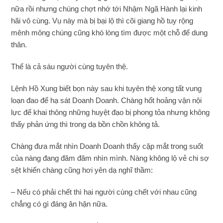
nữa rồi nhưng chúng chợt nhớ tới Nhậm Ngã Hành lại kinh
hãi vô cùng. Vụ này mà bị bại lộ thì cõi giang hồ tuy rộng
mênh mông chúng cũng khó lòng tìm được một chỗ để dung
thân.
Thế là cả sáu người cùng tuyên thệ.
Lệnh Hồ Xung biết bọn này sau khi tuyên thệ xong tất vung
loạn đao để hạ sát Doanh Doanh. Chàng hốt hoảng vận nội
lực để khai thông những huyệt đạo bị phong tỏa nhưng không
thấy phản ứng thì trong dạ bồn chồn không tả.
Chàng đưa mắt nhìn Doanh Doanh thấy cặp mắt trong suốt
của nàng đang đăm đăm nhìn mình. Nàng không lộ vẻ chi sợ
sệt khiến chàng cũng hơi yên dạ nghĩ thầm:
– Nếu có phải chết thì hai người cùng chết với nhau cũng
chẳng có gì đáng ân hận nữa.