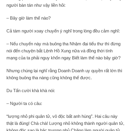
người bàn tán như vậy liền hỏi:
– Bây giờ làm thế nào?
Cả tám người xoay chuyển ý nghĩ trong lòng đều cảm nghĩ:
– Nếu chuyến này mà buông tha Nhậm đại tiểu thư thì đừng
nói đến chuyện bắt Lệnh Hồ Xung nữa và đồng thời tính
mạng của ta phải nguy khốn ngaỵ Biết làm thế nào bây giờ?
Nhưng chúng lại nghĩ rằng Doanh Doanh uy quyền rất lớn thì
không buông tha nàng cũng không thể được.
Du Tấn cười khà khà nói:
– Người ta có câu:
“lượng nhỏ phi quân tử, vô độc bất anh hùng”. Hai câu này
thật là đúng! Chà chà! Lượng nhỏ không thành người quân tử,
không độc sao là bậc trượng phủ Chăng làm người quân tử