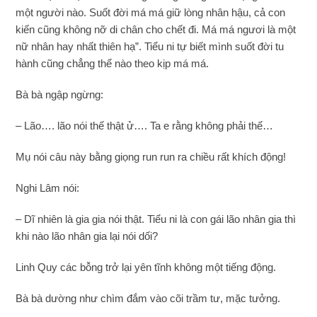
một người nào. Suốt đời má má giữ lòng nhân hậu, cả con
kiến cũng không nỡ di chân cho chết đi. Má má ngươi là một
nữ nhân hay nhất thiên hạ”. Tiểu ni tự biết mình suốt đời tu
hành cũng chẳng thể nào theo kịp má má.
Bà bà ngập ngừng:
– Lão…. lão nói thế thật ử…. Ta e rằng không phải thế…
Mụ nói câu này bằng giọng run run ra chiều rất khích động!
Nghi Lâm nói:
– Dĩ nhiên là gia gia nói thật. Tiểu ni là con gái lão nhân gia thì
khi nào lão nhân gia lại nói dối?
Linh Quy các bỗng trở lại yên tĩnh không một tiếng động.
Bà bà dường như chìm đắm vào cõi trầm tư, mặc tưởng.