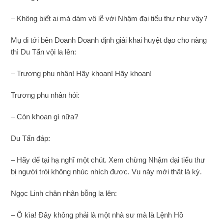
– Không biết ai mà dám vô lễ với Nhậm đại tiểu thư như vậy?
Mụ đi tới bên Doanh Doanh định giải khai huyệt đạo cho nàng
thì Du Tấn vội la lên:
– Trương phu nhân! Hãy khoan! Hãy khoan!
Trương phu nhân hỏi:
– Còn khoan gì nữa?
Du Tấn đáp:
– Hãy để tại hạ nghĩ một chút. Xem chừng Nhậm đại tiểu thư
bị người trói không nhúc nhích được. Vụ này mới thật là kỳ.
Ngọc Linh chân nhân bỗng la lên:
– Ô kìa! Đây không phải là một nhà sư mà là Lệnh Hồ