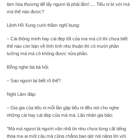
làm hòa thượng để lấy ngươi là phải lắm!…. Tiểu ni bì với má
má thế nào được?
Lệnh Hồ Xung cười thầm nghĩ bụng:
– Cái thông minh hay cái đẹp tốt của má má cô thì chưa biết
thế nào còn bàn về tính tình nhu thuận thì cô mười phần
tưởng má má cô không được nửa phần.
Bỗng nghe bà bà hỏi:
– Sao ngươi lại biết rõ thế?
Nghi Lâm đáp:
– Gia gia của tiểu ni mỗi lần gặp tiểu ni đều nói cho nghe
những cái hay cái đẹp của má má. Lão nhân gia bảo:
“Má má ngươi là người văn nhã ôn nhu chưa từng cất tiếng
thóa mạ ai một câu mà cũng chẳng bao giờ nói nặng lời với