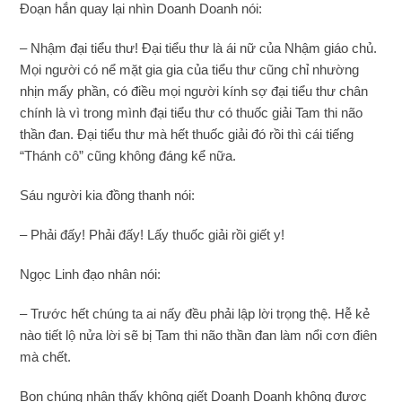
Đoạn hắn quay lại nhìn Doanh Doanh nói:
– Nhậm đại tiểu thư! Đại tiểu thư là ái nữ của Nhậm giáo chủ.
Mọi người có nể mặt gia gia của tiểu thư cũng chỉ nhường
nhịn mấy phần, có điều mọi người kính sợ đại tiểu thư chân
chính là vì trong mình đại tiểu thư có thuốc giải Tam thi não
thần đan. Đại tiểu thư mà hết thuốc giải đó rồi thì cái tiếng
“Thánh cô” cũng không đáng kể nữa.
Sáu người kia đồng thanh nói:
– Phải đấy! Phải đấy! Lấy thuốc giải rồi giết y!
Ngọc Linh đạo nhân nói:
– Trước hết chúng ta ai nấy đều phải lập lời trọng thệ. Hễ kẻ
nào tiết lộ nửa lời sẽ bị Tam thi não thần đan làm nổi cơn điên
mà chết.
Bọn chúng nhận thấy không giết Doanh Doanh không được