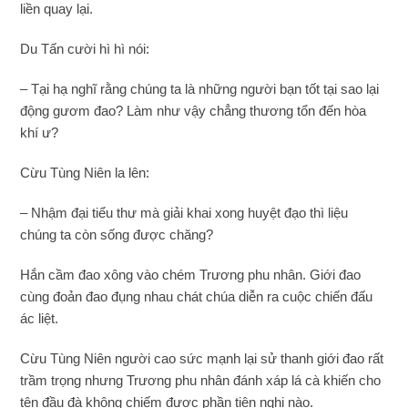
liền quay lại.
Du Tấn cười hì hì nói:
– Tại hạ nghĩ rằng chúng ta là những người bạn tốt tại sao lại
động gươm đao? Làm như vậy chẳng thương tổn đến hòa
khí ư?
Cừu Tùng Niên la lên:
– Nhậm đại tiểu thư mà giải khai xong huyệt đạo thì liệu
chúng ta còn sống được chăng?
Hắn cầm đao xông vào chém Trương phu nhân. Giới đao
cùng đoản đao đụng nhau chát chúa diễn ra cuộc chiến đấu
ác liệt.
Cừu Tùng Niên người cao sức mạnh lại sử thanh giới đao rất
trầm trọng nhưng Trương phu nhân đánh xáp lá cà khiến cho
tên đầu đà không chiếm được phần tiện nghi nào.