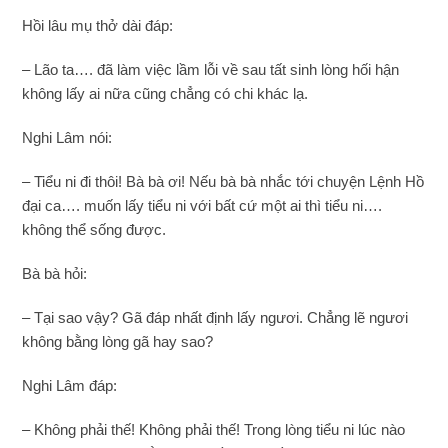
Hồi lâu mụ thở dài đáp:
– Lão ta…. đã làm việc lầm lỗi về sau tất sinh lòng hối hận
không lấy ai nữa cũng chẳng có chi khác lạ.
Nghi Lâm nói:
– Tiểu ni đi thôi! Bà bà ơi! Nếu bà bà nhắc tới chuyện Lệnh Hồ
đại ca…. muốn lấy tiểu ni với bất cứ một ai thì tiểu ni….
không thể sống được.
Bà bà hỏi:
– Tại sao vậy? Gã đáp nhất định lấy ngươi. Chẳng lẽ ngươi
không bằng lòng gã hay sao?
Nghi Lâm đáp:
– Không phải thế! Không phải thế! Trong lòng tiểu ni lúc nào