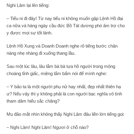
Nghi Lâm lại lên tiếng:
– Tiểu ni đi đây! Từ nay tiểu ni không muốn gặp Lệnh Hồ đại
ca nữa và hàng ngày cầu đức Bồ Tát dương phò âm trợ cho
y được mọi sự tốt lành.
Lệnh Hồ Xung và Doanh Doanh nghe rõ tiếng bước chân
nàng nhẹ nhàng đi xuống thang lầu.
Sau một lúc lâu, lâu lắm bà bà tựa hồ người trong mộng
choàng tỉnh giấc, miệng lẩm bẩm nói để mình nghe:
– Y bảo ta là một người phụ nử hay nhất, đẹp nhất thiên hạ
ư? Nếu vậy thì y không phải là con người bạc nghĩa vô tình
tham dâm hiếu sắc chăng?
Mụ đảo mắt nhìn không thấy Nghi Lâm đâu liền lớn tiếng gọi:
– Nghi Lâm! Nghi Lâm! Ngươi ở chỗ nào?