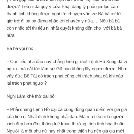
được? Tiểu ni đã quy y cửa Phật đáng lý phải giữ lục căn
thanh tịnh không được nghĩ tới chuyện vẩn vợ Bà bà ơi! từ
giờ trở đi bà bà đừng nhắc tới chuyện y nữa…. Nếu bà bà
còn nhắc tới thì tiểu ni nhất quyết không đến chơi với bà bà
nữa.
Bà bà vội nói:
– Con tiểu nha đầu này chẳng hiểu gì ráo! Lệnh Hồ Xung đã vì
ngươi mà cắt tóc làm sự Gã bảo không lấy ngươi được. Như
vậy đức Bồ Tát có trách phạt cũng chỉ trách phạt gã khi nào
lại trách phạt ngươi?
Nghi Lâm khẽ thở dài hỏi:
– Phải chăng Lệnh Hồ đại ca cũng đồng quan điểm với gia gia
của tiểu nỉ Nhất định không phải đâu. Má má tiểu ni là người
xinh đẹp hơn đời, thông tuệ khác thường, tính tình hòa thuận.
Người là một phụ nữ hay nhất trong thiên hạ nên gia gia mới