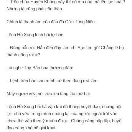
– Trên chùa Huyền Không này thì có ma nào mà lên lục soát?
Nhưng ta cũng phải cẩn thận.
Chính là thanh âm của đầu đà Cửu Tùng Niên.
Lệnh Hồ Xung kinh hãi tự hỏi:
– Đúng hắn rồi! Hắn đến đây làm chỉ Sục tìm gì? Chẳng lẽ họ
thành công rồi ư?
Lại nghe Tây Bảo hòa thượng đáp:
– Lệnh trên bảo sao mình cứ theo đúng mà làm.
Mấy người vừa nói vừa lên tầng lầu thứ hai.
Lệnh Hồ Xung hối hả vận khí đả thông huyệt đạo, nhưng nội
lực chủ yếu trong mình chàng lại của người ngoài trút vào
chưa thể vận theo ý muốn được. Chàng càng hấp tấp, huyệt
đạo càng khó bề giải khai.