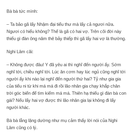
Bà bà tức mình:
– Ta bảo gã lấy Nhậm đại tiểu thư mà lấy cả ngươi nữa.
Ngươi có hiểu không? Thế là gã có hai vợ. Trên cõi đời này
thiếu gì đàn ông năm thê bảy thiếp thì gã lấy hai vợ là thường.
Nghi Lâm cãi:
– Không được đâu! Y đã yêu ai thì nghĩ đến người ấy. Sớm
nghĩ tới, chiều nghĩ tới. Lúc ăn cơm hay lúc ngủ cũng nghĩ tới
người ấy khi nào lại nghĩ đến người thứ hai? Tỷ như gia gia
của tiểu ni từ khi má má đi rồi lão nhân gia chạy khắp chân
trời góc biển để tìm kiếm má má. Thiên hạ thiếu gì đàn bà con
gái? Nếu lấy hai vợ được thì lão nhân gia lại không đi lấy
người khác.
Bà bà lẳng lặng dường như mụ cảm thấy lời nói của Nghi
Lâm cũng có lý.