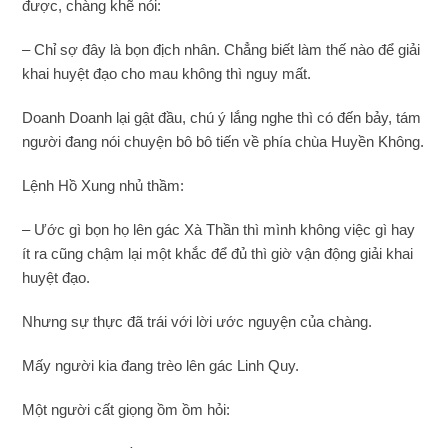
được, chàng khẽ nói:
– Chỉ sợ đây là bọn địch nhân. Chẳng biết làm thế nào để giải
khai huyệt đạo cho mau không thì nguy mất.
Doanh Doanh lại gật đầu, chú ý lắng nghe thì có đến bảy, tám
người đang nói chuyện bô bô tiến về phía chùa Huyền Không.
Lệnh Hồ Xung nhủ thầm:
– Ước gì bọn họ lên gác Xà Thần thì mình không việc gì hay
ít ra cũng chậm lại một khắc để đủ thì giờ vận động giải khai
huyệt đạo.
Nhưng sự thực đã trái với lời ước nguyện của chàng.
Mấy người kia đang trèo lên gác Linh Quy.
Một người cất giọng ồm ồm hỏi: