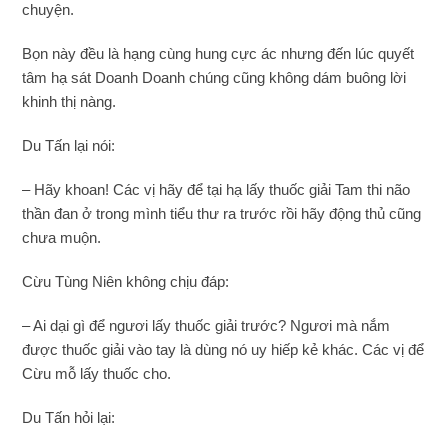
chuyện.
Bọn này đều là hạng cùng hung cực ác nhưng đến lúc quyết
tâm hạ sát Doanh Doanh chúng cũng không dám buông lời
khinh thị nàng.
Du Tấn lại nói:
– Hãy khoan! Các vị hãy để tại hạ lấy thuốc giải Tam thi não
thần đan ở trong mình tiểu thư ra trước rồi hãy động thủ cũng
chưa muộn.
Cừu Tùng Niên không chịu đáp:
– Ai dại gì để ngươi lấy thuốc giải trước? Ngươi mà nắm
được thuốc giải vào tay là dùng nó uy hiếp kẻ khác. Các vị để
Cừu mỗ lấy thuốc cho.
Du Tấn hỏi lại: