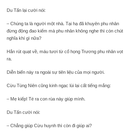
Du Tấn lại cười nói:
– Chúng ta là người một nhà. Tại hạ đã khuyên phu nhân
đừng động đao kiếm mà phu nhân không nghe thì còn chút
nghĩa khí gì nữa?
Hắn rút quạt về, máu tươi từ cổ họng Trương phu nhân vọt
ra.
Diễn biến này ra ngoài sự tiên liệu của mọi người.
Cừu Tùng Niên cũng kinh ngạc lùi lại cất tiếng mắng:
– Mẹ kiếp! Té ra con rùa này giúp mình.
Du Tấn cười nói:
– Chẳng giúp Cừu huynh thì còn đi giúp ai?