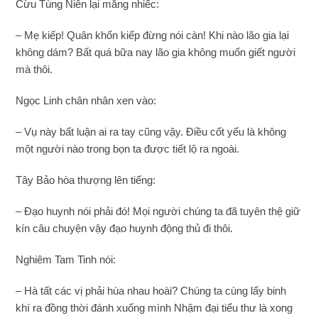
Cừu Tùng Niên lại mắng nhiếc:
– Mẹ kiếp! Quân khốn kiếp đừng nói càn! Khi nào lão gia lại
không dám? Bất quá bữa nay lão gia không muốn giết người
mà thôi.
Ngọc Linh chân nhân xen vào:
– Vụ này bất luận ai ra tay cũng vậy. Điều cốt yếu là không
một người nào trong bọn ta được tiết lộ ra ngoài.
Tây Bảo hòa thượng lên tiếng:
– Đạo huynh nói phải đó! Mọi người chúng ta đã tuyên thệ giữ
kín câu chuyện vậy đạo huynh động thủ đi thôi.
Nghiêm Tam Tinh nói:
– Hà tất các vị phải hùa nhau hoài? Chúng ta cùng lấy binh
khí ra đồng thời đánh xuống mình Nhậm đại tiểu thư là xong