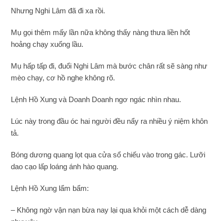
Nhưng Nghi Lâm đã đi xa rồi.
Mụ gọi thêm mấy lần nữa không thấy nàng thưa liền hốt
hoảng chạy xuống lầu.
Mụ hấp tấp đi, đuổi Nghi Lâm mà bước chân rất sẽ sàng như
mèo chạy, cơ hồ nghe không rõ.
Lệnh Hồ Xung và Doanh Doanh ngơ ngác nhìn nhau.
Lúc này trong đầu óc hai người đều nẩy ra nhiều ý niệm khôn
tả.
Bóng dương quang lọt qua cửa sổ chiếu vào trong gác. Lưỡi
dao cạo lấp loáng ánh hào quang.
Lệnh Hồ Xung lẩm bẩm:
– Không ngờ vận nạn bừa nay lại qua khỏi một cách dễ dàng