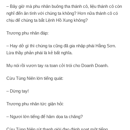
– Bây giờ mà phu nhân buông tha thánh cô, liệu thánh cô còn
nghĩ đến ân tình với chúng ta không? Hơn nữa thánh cô có
chịu để chúng ta bắt Lệnh Hồ Xung không?
Trương phu nhân đáp:
– Hay dở gì thì chúng ta cũng đã gia nhập phái Hằng Sơn.
Lừa thầy phản phái là kẻ bất nghĩa.
Mụ nói rồi vươn tay ra toan cởi trói cho Doanh Doanh.
Cừu Tùng Niên lớn tiếng quát:
– Dừng tay!
Trương phu nhân tức giận hỏi:
– Ngươi lớn tiếng để hăm dọa ta chăng?
Cừu Tùng Niên rút thanh giới đao đánh soạt một tiếng.